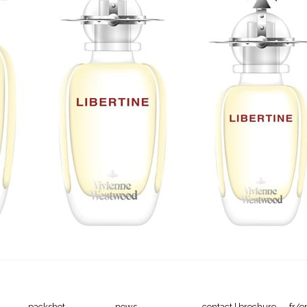
packshot
news
contact | brochure
fr/e