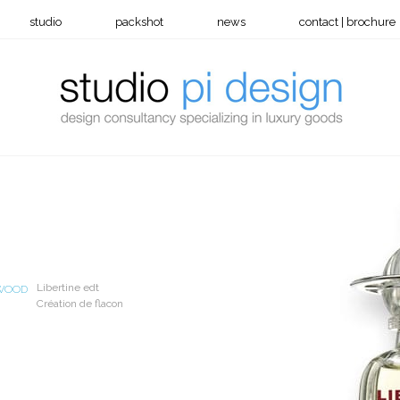
studio
packshot
news
contact | brochure
Libertine edt
WOOD
Création de flacon