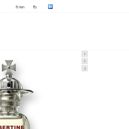
fr/en
fb
1
2
3