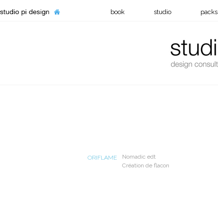
book
studio
packs
Nomadic edt
ORIFLAME
Création de flacon