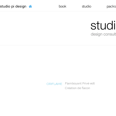
book
studio
packs
Flamboyant Privé edt
ORIFLAME
Création de flacon