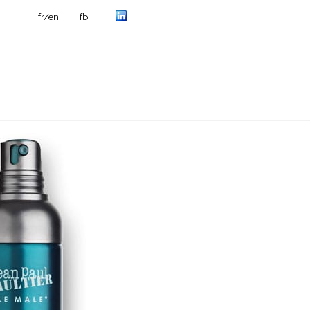
fr/en
fb