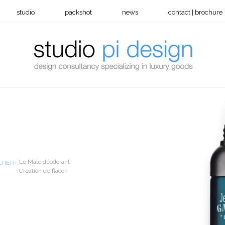
studio
packshot
news
contact | brochure
Le Mâle déodorant
TIER
Création de flacon